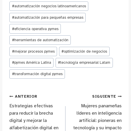
la
#
automatización negocios latinoamericanos
entrada:
#
automatización para pequeñas empresas
#
eficiencia operativa pymes
#
herramientas de automatización
#
mejorar procesos pymes
#
optimización de negocios
#
pymes América Latina
#
tecnología empresarial Latam
#
transformación digital pymes
Navegación
ANTERIOR
SIGUIENTE
Estrategias efectivas
Mujeres panameñas
de
para reducir la brecha
líderes en inteligencia
digital y mejorar la
artificial: pioneras en
entradas
alfabetización digital en
tecnología y su impacto