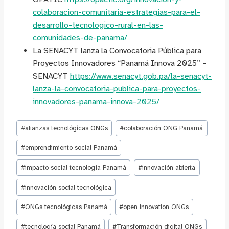
colaboracion-comunitaria-estrategias-para-el-
desarrollo-tecnologico-rural-en-las-
comunidades-de-panama/
La SENACYT lanza la Convocatoria Pública para
Proyectos Innovadores “Panamá Innova 2025” –
SENACYT
https://www.senacyt.gob.pa/la-senacyt-
lanza-la-convocatoria-publica-para-proyectos-
innovadores-panama-innova-2025/
Etiquetas
#
alianzas tecnológicas ONGs
#
colaboración ONG Panamá
de
la
#
emprendimiento social Panamá
entrada:
#
impacto social tecnología Panamá
#
innovación abierta
#
innovación social tecnológica
#
ONGs tecnológicas Panamá
#
open innovation ONGs
#
tecnología social Panamá
#
Transformación digital ONGs