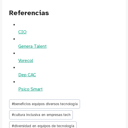
Referencias
CIO
Genera Talent
Vorecol
Dep CAC
Psico Smart
Etiquetas
#
beneficios equipos diversos tecnología
de
la
#
cultura inclusiva en empresas tech
entrada:
#
diversidad en equipos de tecnología