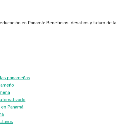
a educación en Panamá: Beneficios, desafíos y futuro de la
elas panameñas
anameño
ameña
automatizado
al en Panamá
má
áctanos