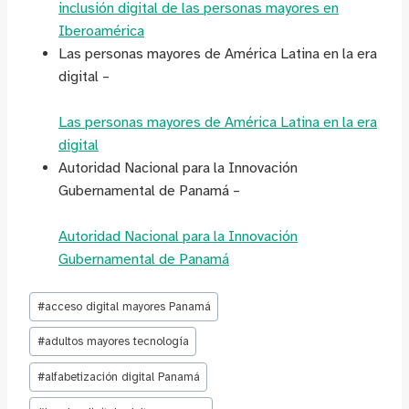
inclusión digital de las personas mayores en
Iberoamérica
Las personas mayores de América Latina en la era
digital –
Las personas mayores de América Latina en la era
digital
Autoridad Nacional para la Innovación
Gubernamental de Panamá –
Autoridad Nacional para la Innovación
Gubernamental de Panamá
Etiquetas
#
acceso digital mayores Panamá
de
la
#
adultos mayores tecnología
entrada:
#
alfabetización digital Panamá