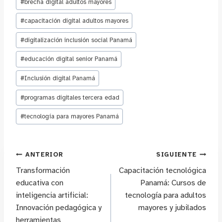
#
brecha digital adultos mayores
#
capacitación digital adultos mayores
#
digitalización inclusión social Panamá
#
educación digital senior Panamá
#
Inclusión digital Panamá
#
programas digitales tercera edad
#
tecnología para mayores Panamá
Navegación
ANTERIOR
SIGUIENTE
Transformación
Capacitación tecnológica
de
educativa con
Panamá: Cursos de
inteligencia artificial:
tecnología para adultos
entradas
Innovación pedagógica y
mayores y jubilados
herramientas