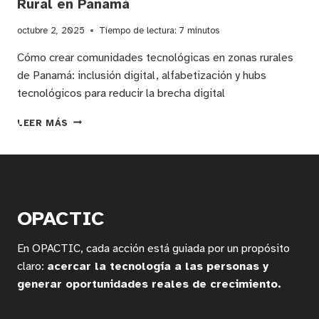
Rural en Panamá
octubre 2, 2025
Tiempo de lectura:
7
minutos
Cómo crear comunidades tecnológicas en zonas rurales
de Panamá: inclusión digital, alfabetización y hubs
tecnológicos para reducir la brecha digital
ESTRATEGIAS
LEER MÁS
PARA
CREAR
COMUNIDADES
TECNOLÓGICAS
E
IMPULSAR
OPACTIC
EL
DESARROLLO
En OPACTIC, cada acción está guiada por un propósito
RURAL
EN
claro:
acercar la tecnología a las personas y
PANAMÁ
generar oportunidades reales de crecimiento.