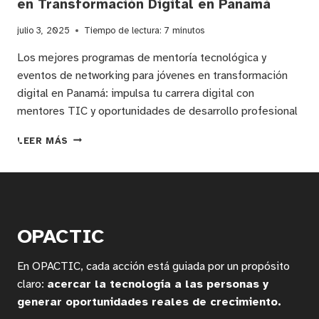
en Transformación Digital en Panamá
julio 3, 2025
Tiempo de lectura:
7
minutos
Los mejores programas de mentoría tecnológica y
eventos de networking para jóvenes en transformación
digital en Panamá: impulsa tu carrera digital con
mentores TIC y oportunidades de desarrollo profesional
MENTORÍA
LEER MÁS
DIGITAL
Y
NETWORKING
TECNOLÓGICO:
OPORTUNIDADES
PARA
OPACTIC
JÓVENES
EN
En OPACTIC, cada acción está guiada por un propósito
TRANSFORMACIÓN
DIGITAL
claro:
acercar la tecnología a las personas y
EN
generar oportunidades reales de crecimiento.
PANAMÁ