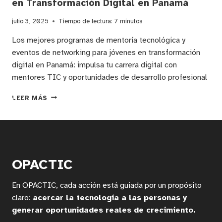
en Transformación Digital en Panamá
julio 3, 2025
Tiempo de lectura:
7
minutos
Los mejores programas de mentoría tecnológica y
eventos de networking para jóvenes en transformación
digital en Panamá: impulsa tu carrera digital con
mentores TIC y oportunidades de desarrollo profesional
MENTORÍA
LEER MÁS
DIGITAL
Y
NETWORKING
TECNOLÓGICO:
OPORTUNIDADES
PARA
OPACTIC
JÓVENES
EN
En OPACTIC, cada acción está guiada por un propósito
TRANSFORMACIÓN
DIGITAL
claro:
acercar la tecnología a las personas y
EN
generar oportunidades reales de crecimiento.
PANAMÁ