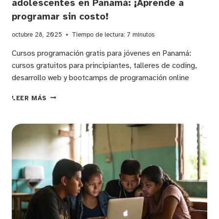
adolescentes en Panamá: ¡Aprende a
programar sin costo!
octubre 28, 2025
Tiempo de lectura:
7
minutos
Cursos programación gratis para jóvenes en Panamá:
cursos gratuitos para principiantes, talleres de coding,
desarrollo web y bootcamps de programación online
LOS
LEER MÁS
MEJORES
CURSOS
GRATUITOS
DE
PROGRAMACIÓN
PARA
JÓVENES
Y
ADOLESCENTES
EN
PANAMÁ:
¡APRENDE