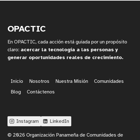
RURAL
Y
OPORTUNIDADES
TIC
OPACTIC
PARA
APRENDER
En OPACTIC, cada acción está guiada por un propósito
PROGRAMACIÓN
EN
claro:
acercar la tecnología a las personas y
COMUNIDADES
generar oportunidades reales de crecimiento.
RURALES
DE
PANAMÁ
Inicio
Nosotros
Nuestra Misión
Comunidades
Blog
Contáctenos
Instagram
LinkedIn
© 2026 Organización Panameña de Comunidades de