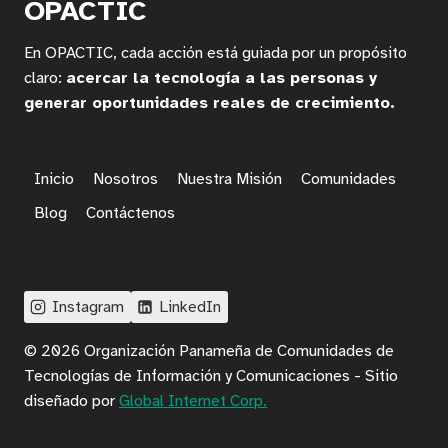
OPACTIC
EL
EMPRENDIMIENTO
En OPACTIC, cada acción está guiada por un propósito
JUVENIL
EN
claro:
acercar la tecnología a las personas y
COMUNIDADES
generar oportunidades reales de crecimiento.
RURALES
Inicio
Nosotros
Nuestra Misión
Comunidades
Blog
Contáctenos
Instagram
LinkedIn
© 2026 Organización Panameña de Comunidades de
Tecnologías de Información y Comunicaciones - Sitio
diseñado por
Global Internet Corp.