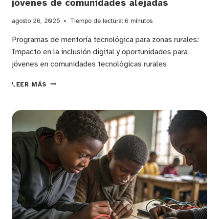
jóvenes de comunidades alejadas
agosto 26, 2025
Tiempo de lectura:
6
minutos
Programas de mentoría tecnológica para zonas rurales:
Impacto en la inclusión digital y oportunidades para
jóvenes en comunidades tecnológicas rurales
MENTORÍA
LEER MÁS
TECNOLÓGICA
RURAL:
IMPULSANDO
EL
DESARROLLO
DE
HABILIDADES
DIGITALES
EN
JÓVENES
DE
COMUNIDADES
ALEJADAS