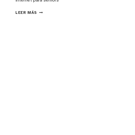
internet para seniors
INCLUSIÓN
LEER MÁS
DIGITAL
EN
PANAMÁ:
ALFABETIZACIÓN
TECNOLÓGICA
PARA
ADULTOS
MAYORES