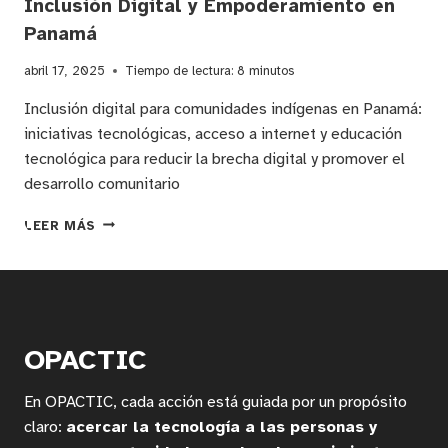
Inclusión Digital y Empoderamiento en
Panamá
abril 17, 2025
Tiempo de lectura:
8
minutos
Inclusión digital para comunidades indígenas en Panamá:
iniciativas tecnológicas, acceso a internet y educación
tecnológica para reducir la brecha digital y promover el
desarrollo comunitario
INNOVACIÓN
LEER MÁS
SOCIAL
Y
TECNOLOGÍA
PARA
COMUNIDADES
INDÍGENAS:
OPACTIC
INICIATIVAS
DE
En OPACTIC, cada acción está guiada por un propósito
INCLUSIÓN
DIGITAL
claro:
acercar la tecnología a las personas y
Y