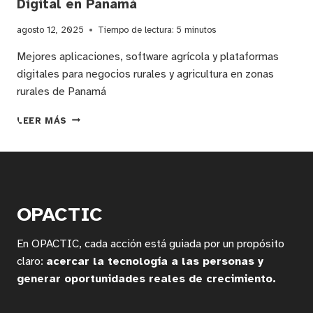
Digital en Panamá
agosto 12, 2025
Tiempo de lectura:
5
minutos
Mejores aplicaciones, software agrícola y plataformas
digitales para negocios rurales y agricultura en zonas
rurales de Panamá
HERRAMIENTAS
LEER MÁS
DIGITALES
CLAVE
PARA
EMPRENDIMIENTO
RURAL
Y
OPACTIC
AGRICULTURA
DIGITAL
En OPACTIC, cada acción está guiada por un propósito
EN
PANAMÁ
claro:
acercar la tecnología a las personas y
generar oportunidades reales de crecimiento.