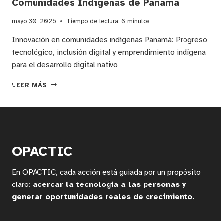
Comunidades Indígenas de Panamá
mayo 30, 2025
Tiempo de lectura:
6
minutos
Innovación en comunidades indígenas Panamá: Progreso
tecnológico, inclusión digital y emprendimiento indígena
para el desarrollo digital nativo
INNOVACIÓN
LEER MÁS
TECNOLÓGICA
Y
DESARROLLO
COMUNITARIO:
TRANSFORMACIÓN
DIGITAL
OPACTIC
EN
COMUNIDADES
En OPACTIC, cada acción está guiada por un propósito
INDÍGENAS
DE
claro:
acercar la tecnología a las personas y
PANAMÁ
generar oportunidades reales de crecimiento.