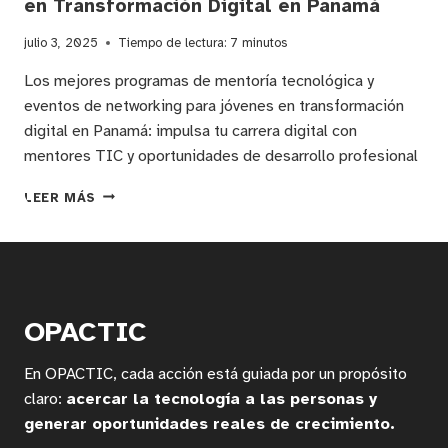
en Transformación Digital en Panamá
julio 3, 2025
Tiempo de lectura:
7
minutos
Los mejores programas de mentoría tecnológica y
eventos de networking para jóvenes en transformación
digital en Panamá: impulsa tu carrera digital con
mentores TIC y oportunidades de desarrollo profesional
MENTORÍA
LEER MÁS
DIGITAL
Y
NETWORKING
TECNOLÓGICO:
OPORTUNIDADES
PARA
OPACTIC
JÓVENES
EN
En OPACTIC, cada acción está guiada por un propósito
TRANSFORMACIÓN
DIGITAL
claro:
acercar la tecnología a las personas y
EN
generar oportunidades reales de crecimiento.
PANAMÁ