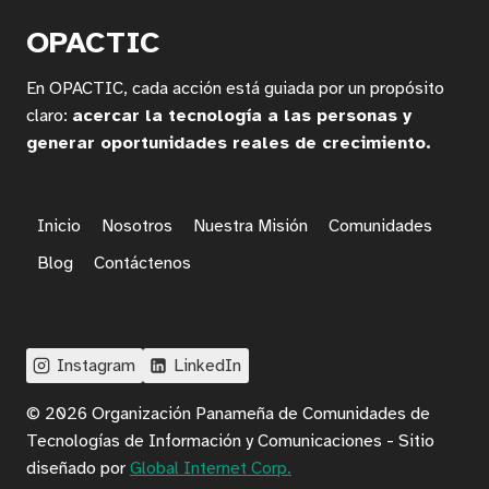
PARA
PYMES
OPACTIC
EN
AMÉRICA
En OPACTIC, cada acción está guiada por un propósito
LATINA:
IMPULSANDO
claro:
acercar la tecnología a las personas y
LA
generar oportunidades reales de crecimiento.
EFICIENCIA
EMPRESARIAL
Y
LA
Inicio
Nosotros
Nuestra Misión
Comunidades
COMPETITIVIDAD
Blog
Contáctenos
Instagram
LinkedIn
© 2026 Organización Panameña de Comunidades de
Tecnologías de Información y Comunicaciones - Sitio
diseñado por
Global Internet Corp.