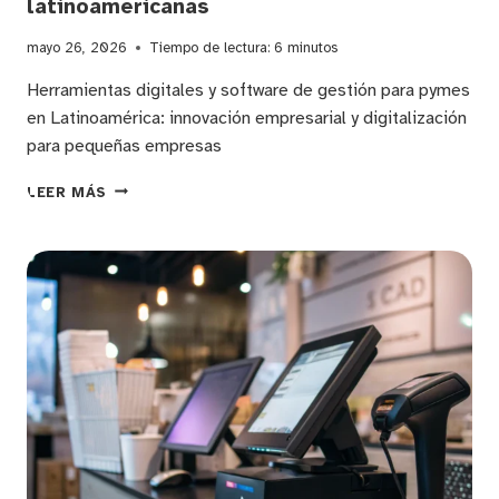
latinoamericanas
mayo 26, 2026
Tiempo de lectura:
6
minutos
Herramientas digitales y software de gestión para pymes
en Latinoamérica: innovación empresarial y digitalización
para pequeñas empresas
SOLUCIONES
LEER MÁS
TECNOLÓGICAS
INNOVADORAS
PARA
LA
TRANSFORMACIÓN
DIGITAL
EN
PYMES
LATINOAMERICANAS