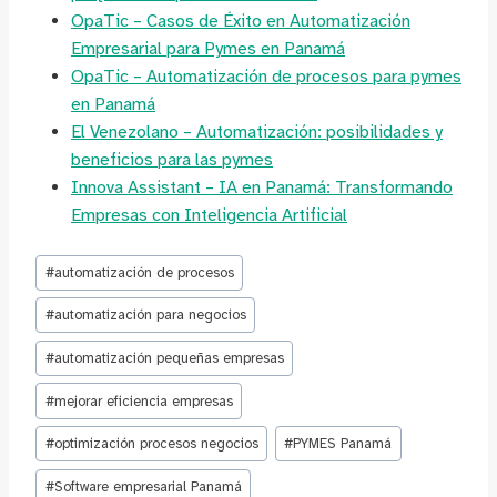
OpaTic – Casos de Éxito en Automatización
Empresarial para Pymes en Panamá
OpaTic – Automatización de procesos para pymes
en Panamá
El Venezolano – Automatización: posibilidades y
beneficios para las pymes
Innova Assistant – IA en Panamá: Transformando
Empresas con Inteligencia Artificial
Etiquetas
#
automatización de procesos
de
la
#
automatización para negocios
entrada:
#
automatización pequeñas empresas
#
mejorar eficiencia empresas
#
optimización procesos negocios
#
PYMES Panamá
#
Software empresarial Panamá