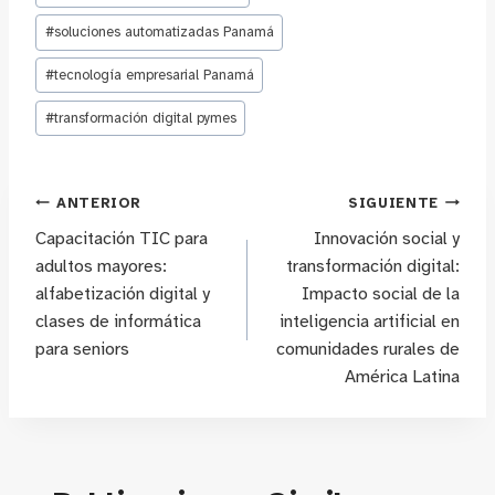
#
soluciones automatizadas Panamá
#
tecnología empresarial Panamá
#
transformación digital pymes
Navegación
ANTERIOR
SIGUIENTE
Capacitación TIC para
Innovación social y
de
adultos mayores:
transformación digital:
alfabetización digital y
Impacto social de la
entradas
clases de informática
inteligencia artificial en
para seniors
comunidades rurales de
América Latina