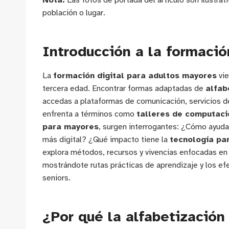
Nota:
Las fotos de portada del artículo son ilustrat
población o lugar.
Introducción a la formació
La
formación digital para adultos mayores
vie
tercera edad. Encontrar formas adaptadas de
alfab
accedas a plataformas de comunicación, servicios d
enfrenta a términos como
talleres de computaci
para mayores
, surgen interrogantes: ¿Cómo ayuda
más digital? ¿Qué impacto tiene la
tecnología pa
explora métodos, recursos y vivencias enfocadas en
mostrándote rutas prácticas de aprendizaje y los efe
seniors.
¿Por qué la alfabetización 