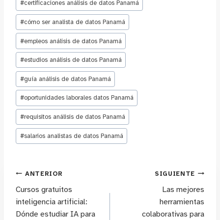
la
#
certificaciones análisis de datos Panamá
entrada:
#
cómo ser analista de datos Panamá
#
empleos análisis de datos Panamá
#
estudios análisis de datos Panamá
#
guía análisis de datos Panamá
#
oportunidades laborales datos Panamá
#
requisitos análisis de datos Panamá
#
salarios analistas de datos Panamá
Navegación
ANTERIOR
SIGUIENTE
Cursos gratuitos
Las mejores
de
inteligencia artificial:
herramientas
Dónde estudiar IA para
colaborativas para
entradas