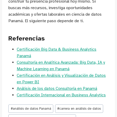
construir tu presencia profesional hoy mismo. Si
buscas más recursos, investiga oportunidades
académicas y ofertas laborales en ciencia de datos
Panamá. El siguiente paso depende de ti.
Referencias
Certificación Big Data & Business Analytics
Panamá
Consultoría en Analítica Avanzada: Big Data, IA y
Machine Learning en Panamá
Certificación en Análisis y Visualización de Datos
en Power BI
Análisis de los datos Consultoría en Panamá
Certificación Internacional en Business Analytics
Etiquetas
#
análisis de datos Panamá
#
carrera en análisis de datos
de