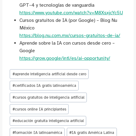
GPT-4 y tecnologías de vanguardia
https://www.youtube.com/watch?v=M8XsxjcYc5U
Cursos gratuitos de IA (por Google) – Blog Nu
México
https://blog.nu.com.mx/cursos-gratuitos-de-ia/
Aprende sobre la IA con cursos desde cero –
Google
https://grow.google/intl/es/ai-opportunity/
Etiquetas
#
aprende inteligencia artificial desde cero
de
la
#
certificados IA gratis latinoamérica
entrada:
#
cursos gratuitos de inteligencia artificial
#
cursos online IA principiantes
#
educación gratuita inteligencia artificial
#
formación IA latinoamérica
#
IA gratis América Latina