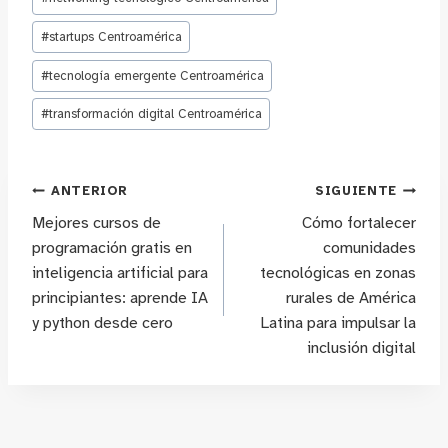
#
startups Centroamérica
#
tecnología emergente Centroamérica
#
transformación digital Centroamérica
Navegación
ANTERIOR
SIGUIENTE
Mejores cursos de
Cómo fortalecer
de
programación gratis en
comunidades
inteligencia artificial para
tecnológicas en zonas
entradas
principiantes: aprende IA
rurales de América
y python desde cero
Latina para impulsar la
inclusión digital