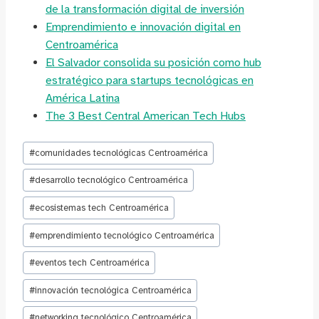
de la transformación digital de inversión
Emprendimiento e innovación digital en
Centroamérica
El Salvador consolida su posición como hub
estratégico para startups tecnológicas en
América Latina
The 3 Best Central American Tech Hubs
Etiquetas
#
comunidades tecnológicas Centroamérica
de
la
#
desarrollo tecnológico Centroamérica
entrada:
#
ecosistemas tech Centroamérica
#
emprendimiento tecnológico Centroamérica
#
eventos tech Centroamérica
#
innovación tecnológica Centroamérica
#
networking tecnológico Centroamérica