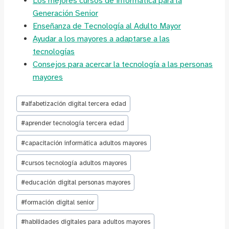
Los mejores cursos de informática para la
Generación Senior
Enseñanza de Tecnología al Adulto Mayor
Ayudar a los mayores a adaptarse a las
tecnologías
Consejos para acercar la tecnología a las personas
mayores
Etiquetas
#
alfabetización digital tercera edad
de
la
#
aprender tecnología tercera edad
entrada:
#
capacitación informática adultos mayores
#
cursos tecnología adultos mayores
#
educación digital personas mayores
#
formación digital senior
#
habilidades digitales para adultos mayores