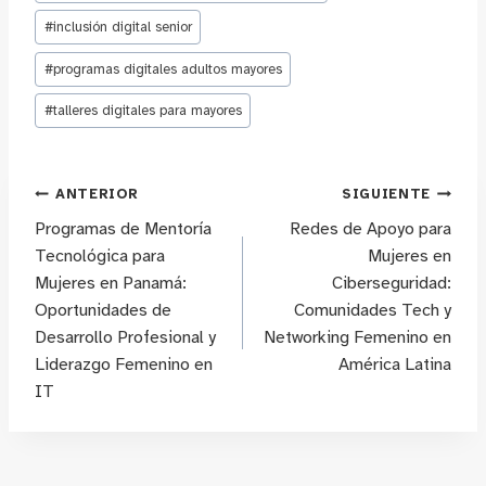
#
inclusión digital senior
#
programas digitales adultos mayores
#
talleres digitales para mayores
Navegación
ANTERIOR
SIGUIENTE
Programas de Mentoría
Redes de Apoyo para
de
Tecnológica para
Mujeres en
Mujeres en Panamá:
Ciberseguridad:
entradas
Oportunidades de
Comunidades Tech y
Desarrollo Profesional y
Networking Femenino en
Liderazgo Femenino en
América Latina
IT