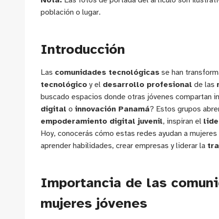
Nota:
Las fotos de portada del artículo son ilustrat
población o lugar.
Introducción
Las
comunidades tecnológicas
se han transform
tecnológico
y el
desarrollo profesional
de las
buscado espacios donde otras jóvenes compartan i
digital
o
innovación Panamá
? Estos grupos abre
empoderamiento digital juvenil
, inspiran el
lid
Hoy, conocerás cómo estas redes ayudan a mujeres 
aprender habilidades, crear empresas y liderar la
tr
Importancia de las comuni
mujeres jóvenes