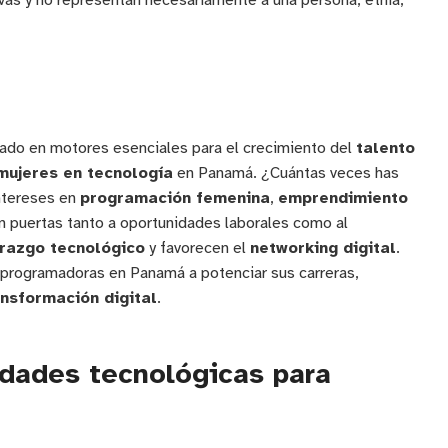
ivas y no representan necesariamente a una persona, etnia,
ado en motores esenciales para el crecimiento del
talento
mujeres en tecnología
en Panamá. ¿Cuántas veces has
ntereses en
programación femenina
,
emprendimiento
n puertas tanto a oportunidades laborales como al
erazgo tecnológico
y favorecen el
networking digital
.
programadoras en Panamá a potenciar sus carreras,
ansformación digital
.
dades tecnológicas para