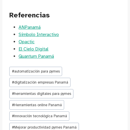
Referencias
ANPanamá
Símbolo Interactivo
Opactic
El Cielo Digital
Quantum Panamá
Etiquetas
#
automatización para pymes
de
la
#
digitalización empresas Panamá
entrada:
#
herramientas digitales para pymes
#
Herramientas online Panamá
#
innovación tecnológica Panamá
#
Mejorar productividad pymes Panamá