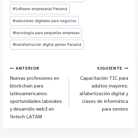
#
Software empresarial Panamá
#
soluciones digitales para negocios
#
tecnología para pequeñas empresas
#
transformación digital pymes Panamá
Navegación
ANTERIOR
SIGUIENTE
Nuevas profesiones en
Capacitación TIC para
de
blockchain para
adultos mayores:
latinoamericanos:
alfabetización digital y
entradas
oportunidades laborales
clases de informática
y desarrollo web3 en
para seniors
fintech LATAM