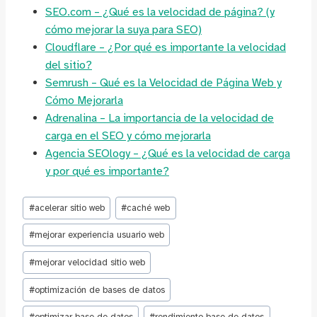
SEO.com – ¿Qué es la velocidad de página? (y
cómo mejorar la suya para SEO)
Cloudflare – ¿Por qué es importante la velocidad
del sitio?
Semrush – Qué es la Velocidad de Página Web y
Cómo Mejorarla
Adrenalina – La importancia de la velocidad de
carga en el SEO y cómo mejorarla
Agencia SEOlogy – ¿Qué es la velocidad de carga
y por qué es importante?
Etiquetas
#
acelerar sitio web
#
caché web
de
la
#
mejorar experiencia usuario web
entrada:
#
mejorar velocidad sitio web
#
optimización de bases de datos