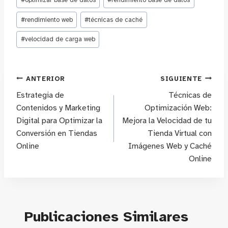
#
optimizar base de datos
#
rendimiento base de datos
#
rendimiento web
#
técnicas de caché
#
velocidad de carga web
Navegación
ANTERIOR
SIGUIENTE
Estrategia de
Técnicas de
de
Contenidos y Marketing
Optimización Web:
Digital para Optimizar la
Mejora la Velocidad de tu
entradas
Conversión en Tiendas
Tienda Virtual con
Online
Imágenes Web y Caché
Online
Publicaciones Similares