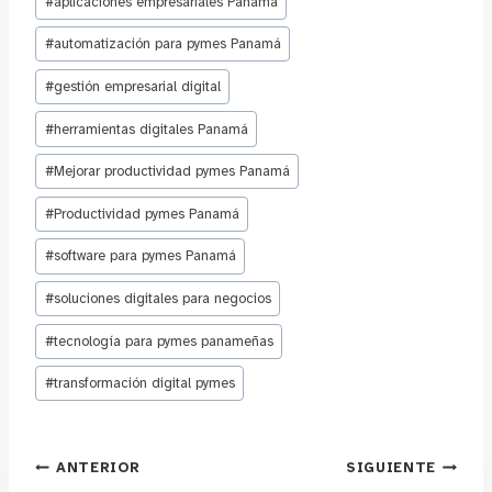
#
aplicaciones empresariales Panamá
de
la
#
automatización para pymes Panamá
entrada:
#
gestión empresarial digital
#
herramientas digitales Panamá
#
Mejorar productividad pymes Panamá
#
Productividad pymes Panamá
#
software para pymes Panamá
#
soluciones digitales para negocios
#
tecnología para pymes panameñas
#
transformación digital pymes
Navegación
ANTERIOR
SIGUIENTE