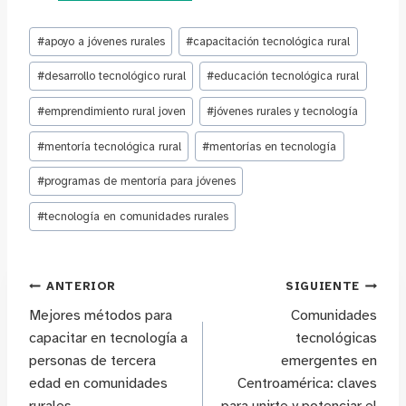
Etiquetas
#
apoyo a jóvenes rurales
#
capacitación tecnológica rural
de
la
#
desarrollo tecnológico rural
#
educación tecnológica rural
entrada:
#
emprendimiento rural joven
#
jóvenes rurales y tecnología
#
mentoría tecnológica rural
#
mentorías en tecnología
#
programas de mentoría para jóvenes
#
tecnología en comunidades rurales
Navegación
ANTERIOR
SIGUIENTE
Mejores métodos para
Comunidades
de
capacitar en tecnología a
tecnológicas
personas de tercera
emergentes en
entradas
edad en comunidades
Centroamérica: claves
rurales
para unirte y potenciar el