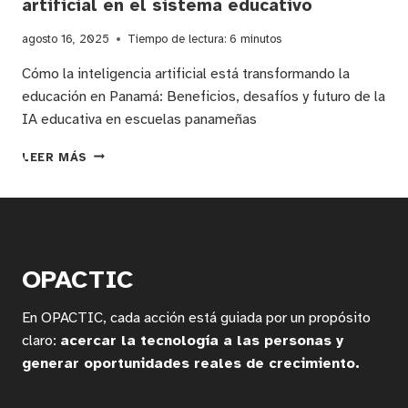
artificial en el sistema educativo
agosto 16, 2025
Tiempo de lectura:
6
minutos
Cómo la inteligencia artificial está transformando la
educación en Panamá: Beneficios, desafíos y futuro de la
IA educativa en escuelas panameñas
LA
LEER MÁS
REVOLUCIÓN
EDUCATIVA
EN
PANAMÁ:
INNOVACIÓN
Y
OPACTIC
DESAFÍOS
DE
En OPACTIC, cada acción está guiada por un propósito
LA
INTELIGENCIA
claro:
acercar la tecnología a las personas y
ARTIFICIAL
generar oportunidades reales de crecimiento.
EN
EL