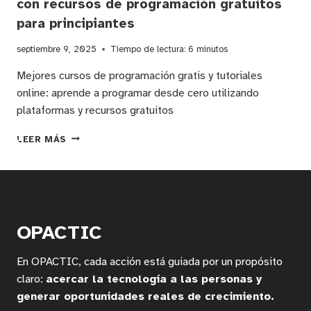
con recursos de programación gratuitos
para principiantes
septiembre 9, 2025
Tiempo de lectura:
6
minutos
Mejores cursos de programación gratis y tutoriales
online: aprende a programar desde cero utilizando
plataformas y recursos gratuitos
CÓMO
LEER MÁS
APRENDER
A
PROGRAMAR
SIN
CONOCIMIENTOS
PREVIOS:
OPACTIC
GUÍA
PASO
En OPACTIC, cada acción está guiada por un propósito
A
PASO
claro:
acercar la tecnología a las personas y
CON
generar oportunidades reales de crecimiento.
RECURSOS