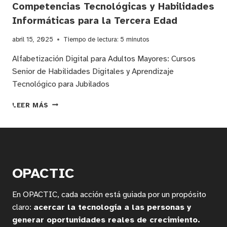
Competencias Tecnológicas y Habilidades
Informáticas para la Tercera Edad
abril 15, 2025
Tiempo de lectura:
5
minutos
Alfabetización Digital para Adultos Mayores: Cursos
Senior de Habilidades Digitales y Aprendizaje
Tecnológico para Jubilados
FORMACIÓN
LEER MÁS
DIGITAL
PARA
ADULTOS
MAYORES:
COMPETENCIAS
TECNOLÓGICAS
OPACTIC
Y
HABILIDADES
En OPACTIC, cada acción está guiada por un propósito
INFORMÁTICAS
PARA
claro:
acercar la tecnología a las personas y
LA
generar oportunidades reales de crecimiento.
TERCERA