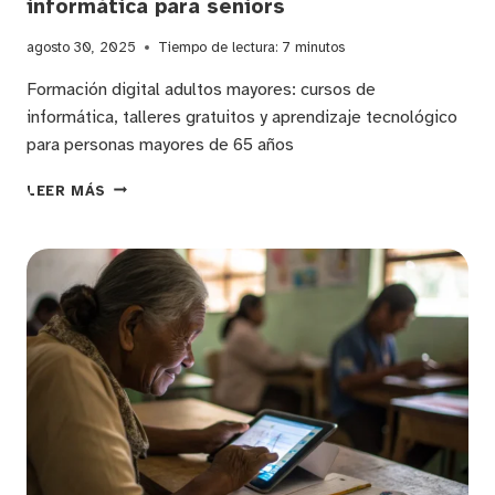
informática para seniors
agosto 30, 2025
Tiempo de lectura:
7
minutos
Formación digital adultos mayores: cursos de
informática, talleres gratuitos y aprendizaje tecnológico
para personas mayores de 65 años
CAPACITACIÓN
LEER MÁS
TIC
PARA
ADULTOS
MAYORES:
ALFABETIZACIÓN
DIGITAL
Y
CLASES
DE
INFORMÁTICA
PARA
SENIORS