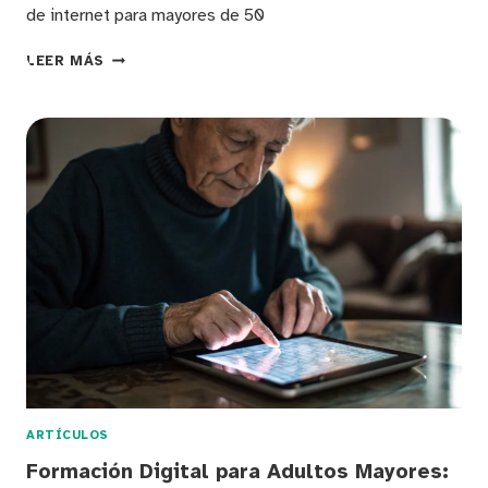
de internet para mayores de 50
CAPACITACIÓN
LEER MÁS
DIGITAL
PARA
ADULTOS
MAYORES:
HERRAMIENTAS
Y
COMPETENCIAS
PARA
UNA
TECNOLOGÍA
INCLUSIVA
ARTÍCULOS
Formación Digital para Adultos Mayores: