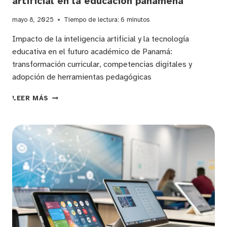
artificial en la educación panameña
mayo 8, 2025
Tiempo de lectura:
6
minutos
Impacto de la inteligencia artificial y la tecnología
educativa en el futuro académico de Panamá:
transformación curricular, competencias digitales y
adopción de herramientas pedagógicas
INNOVACIÓN
LEER MÁS
EDUCATIVA
Y
TRANSFORMACIÓN
DIGITAL:
EL
IMPACTO
DE
LA
INTELIGENCIA
ARTIFICIAL
EN
LA