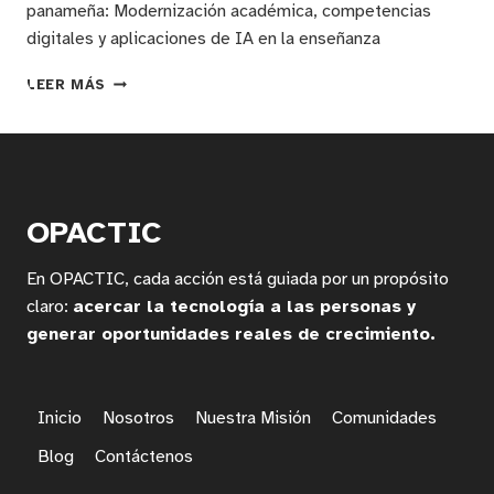
panameña: Modernización académica, competencias
digitales y aplicaciones de IA en la enseñanza
TRANSFORMACIÓN
LEER MÁS
EDUCATIVA
CON
INTELIGENCIA
ARTIFICIAL:
INNOVACIÓN
PEDAGÓGICA
OPACTIC
Y
HERRAMIENTAS
En OPACTIC, cada acción está guiada por un propósito
TECNOLÓGICAS
EN
claro:
acercar la tecnología a las personas y
AULAS
generar oportunidades reales de crecimiento.
PANAMEÑAS
Inicio
Nosotros
Nuestra Misión
Comunidades
Blog
Contáctenos