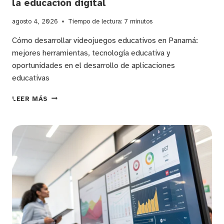
la educación digital
agosto 4, 2026
Tiempo de lectura:
7
minutos
Cómo desarrollar videojuegos educativos en Panamá:
mejores herramientas, tecnología educativa y
oportunidades en el desarrollo de aplicaciones
educativas
DESARROLLO
LEER MÁS
DE
VIDEOJUEGOS
EDUCATIVOS
EN
PANAMÁ:
INNOVACIÓN
Y
OPORTUNIDADES
PARA
LA
EDUCACIÓN
DIGITAL