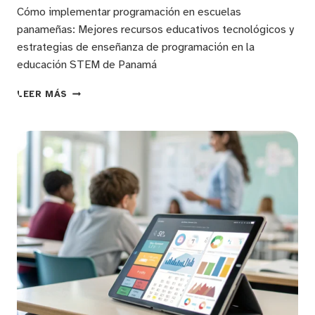
Cómo implementar programación en escuelas
panameñas: Mejores recursos educativos tecnológicos y
estrategias de enseñanza de programación en la
educación STEM de Panamá
ESTRATEGIAS
LEER MÁS
EFECTIVAS
PARA
ENSEÑAR
CÓDIGO
A
ESTUDIANTES
PANAMEÑOS:
INNOVACIÓN
EDUCATIVA
Y
RECURSOS
TECNOLÓGICOS
EN
LA
ENSEÑANZA