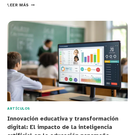
IMPACTO
LEER MÁS
DE
LA
INTELIGENCIA
ARTIFICIAL
Y
HERRAMIENTAS
DIGITALES
EN
LA
TRANSFORMACIÓN
DEL
APRENDIZAJE
DIGITAL
EN
LA
EDUCACIÓN
PANAMEÑA
ARTÍCULOS
Innovación educativa y transformación
digital: El impacto de la inteligencia