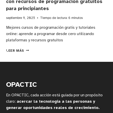
con recursos de programación gratuitos
para principiantes
septiembre 9, 2025
Tiempo de lectura:
6
minutos
Mejores cursos de programación gratis y tutoriales
online: aprende a programar desde cero utilizando
plataformas y recursos gratuitos
CÓMO
LEER MÁS
APRENDER
A
PROGRAMAR
SIN
CONOCIMIENTOS
PREVIOS:
OPACTIC
GUÍA
PASO
En OPACTIC, cada acción está guiada por un propósito
A
PASO
claro:
acercar la tecnología a las personas y
CON
generar oportunidades reales de crecimiento.
RECURSOS