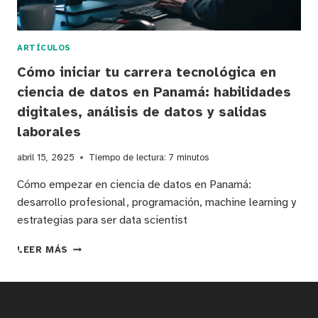
ROADMAP
PARA
PROFESIONALES
DE
ARTÍCULOS
DATOS
Cómo iniciar tu carrera tecnológica en
ciencia de datos en Panamá: habilidades
digitales, análisis de datos y salidas
laborales
abril 15, 2025
Tiempo de lectura:
7
minutos
Cómo empezar en ciencia de datos en Panamá:
desarrollo profesional, programación, machine learning y
estrategias para ser data scientist
CÓMO
LEER MÁS
INICIAR
TU
CARRERA
TECNOLÓGICA