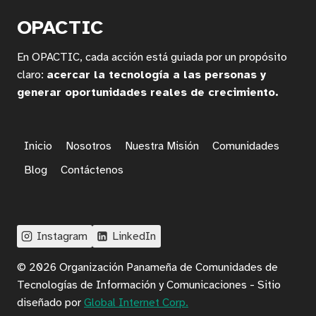
EN
CIENCIA
OPACTIC
DE
DATOS
En OPACTIC, cada acción está guiada por un propósito
EN
PANAMÁ:
claro:
acercar la tecnología a las personas y
HABILIDADES
generar oportunidades reales de crecimiento.
DIGITALES,
ANÁLISIS
DE
DATOS
Inicio
Nosotros
Nuestra Misión
Comunidades
Y
Blog
Contáctenos
SALIDAS
LABORALES
Instagram
LinkedIn
© 2026 Organización Panameña de Comunidades de
Tecnologías de Información y Comunicaciones - Sitio
diseñado por
Global Internet Corp.