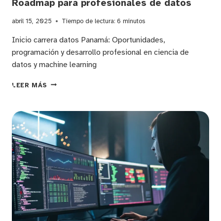
Roadmap para profesionales de datos
abril 15, 2025
Tiempo de lectura:
6
minutos
Inicio carrera datos Panamá: Oportunidades,
programación y desarrollo profesional en ciencia de
datos y machine learning
GUÍA
LEER MÁS
PARA
COMENZAR
UNA
CARRERA
EN
CIENCIA
DE
DATOS
Y
BIG
DATA
EN
PANAMÁ: