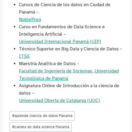
Cursos de Ciencia de los datos en Ciudad de
Panamá –
NobleProg
Curso en Fundamentos de Data Science e
Inteligencia Artificial –
Universidad Internacional Panamá (UIP)
Técnico Superior en Big Data y Ciencia de Datos –
ITSE
Maestría Analítica de Datos –
Facultad de Ingeniería de Sistemas, Universidad
Tecnológica de Panamá
Asignatura Online de Introducción a la ciencia de
datos –
Universidad Oberta de Catalunya (UOC)
Etiquetas
#
aprende ciencia de datos Panamá
de
la
#
carrera en data science Panamá