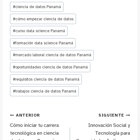
entrada:
#
ciencia de datos Panamá
#
cómo empezar ciencia de datos
#
curso data science Panamá
#
formación data science Panamá
#
mercado laboral ciencia de datos Panamá
#
oportunidades ciencia de datos Panamá
#
requisitos ciencia de datos Panamá
#
trabajos ciencia de datos Panamá
Navegación
ANTERIOR
SIGUIENTE
Cómo iniciar tu carrera
Innovación Social y
de
tecnológica en ciencia
Tecnología para