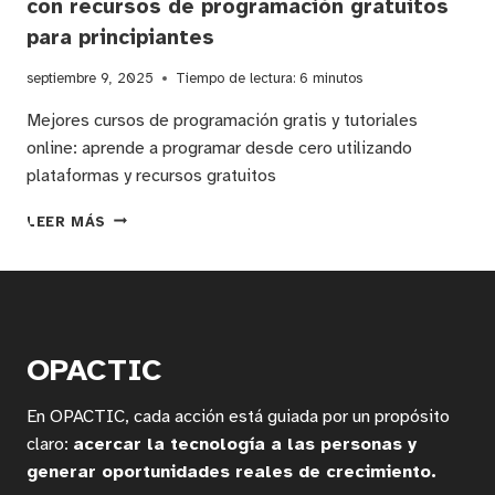
con recursos de programación gratuitos
para principiantes
septiembre 9, 2025
Tiempo de lectura:
6
minutos
Mejores cursos de programación gratis y tutoriales
online: aprende a programar desde cero utilizando
plataformas y recursos gratuitos
CÓMO
LEER MÁS
APRENDER
A
PROGRAMAR
SIN
CONOCIMIENTOS
PREVIOS:
OPACTIC
GUÍA
PASO
En OPACTIC, cada acción está guiada por un propósito
A
PASO
claro:
acercar la tecnología a las personas y
CON
generar oportunidades reales de crecimiento.
RECURSOS