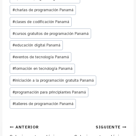
de
la
#
charlas de programación Panamá
entrada:
#
clases de codificación Panamá
#
cursos gratuitos de programación Panamá
#
educación digital Panamá
#
eventos de tecnología Panamá
#
formación en tecnología Panamá
#
iniciación a la programación gratuita Panamá
#
programación para principiantes Panamá
#
talleres de programación Panamá
Navegación
ANTERIOR
SIGUIENTE