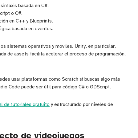
sintaxis basada en C#.
ript o C#.
ón en C++ y Blueprints.
lógica basada en eventos.
s sistemas operativos y móviles. Unity, en particular,
da de assets facilita acelerar el proceso de programación,
uedes usar plataformas como Scratch si buscas algo más
tudio Code puede ser útil para código C# o GDScript.
al de tutoriales gratuito
y estructurado por niveles de
yecto de videojuegos