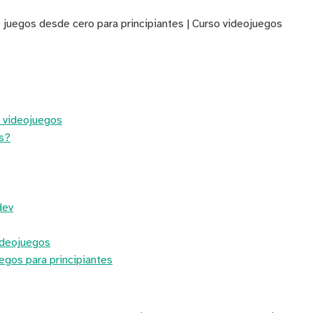
 juegos desde cero para principiantes | Curso videojuegos
e videojuegos
s?
dev
ideojuegos
egos para principiantes