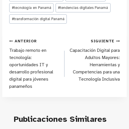
#
tecnología en Panamá
#
tendencias digitales Panamá
#
transformación digital Panamá
Navegación
ANTERIOR
SIGUIENTE
Trabajo remoto en
Capacitación Digital para
de
tecnología:
Adultos Mayores:
oportunidades IT y
Herramientas y
entradas
desarrollo profesional
Competencias para una
digital para jóvenes
Tecnología Inclusiva
panameños
Publicaciones Similares