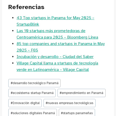
Referencias
43 Top startups in Panama for May 2025 –
StartupBlink
Las 10 startups más prometedoras de
Centroamérica para 2025 – Bloomberg Línea
85 top companies and startups in Panama in May
2025 – F6S
Incubación y desarrollo – Ciudad del Saber
Village Capital llama a startups de tecnología
verde en Latinoamérica – Village Capital
Etiquetas
#
desarrollo tecnológico Panamá
de
la
#
ecosistema startup Panamá
#
emprendimiento en Panamá
entrada:
#
Innovación digital
#
nuevas empresas tecnológicas
#
soluciones digitales Panamá
#
startups panameñas