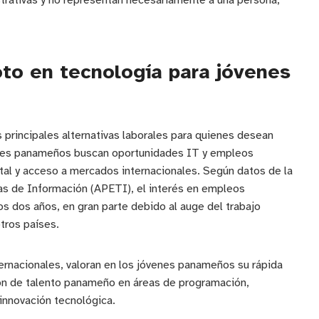
strativas y no representan necesariamente a una persona,
o en tecnología para jóvenes
 principales alternativas laborales para quienes desean
venes panameños buscan oportunidades IT y empleos
ital y acceso a mercados internacionales. Según datos de la
s de Información (APETI), el interés en empleos
s dos años, en gran parte debido al auge del trabajo
tros países.
ernacionales, valoran en los jóvenes panameños su rápida
ión de talento panameño en áreas de programación,
 innovación tecnológica.