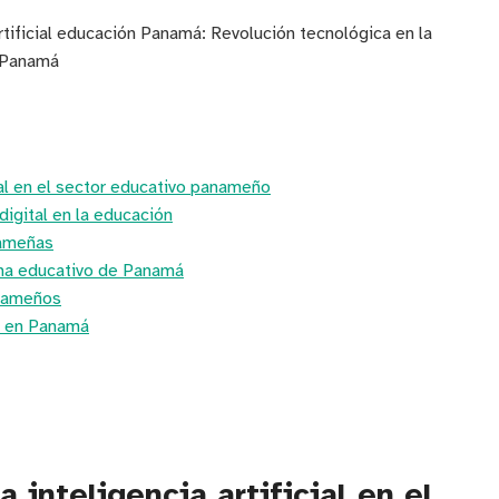
rtificial educación Panamá: Revolución tecnológica en la
n Panamá
cial en el sector educativo panameño
igital en la educación
nameñas
tema educativo de Panamá
anameños
al en Panamá
 inteligencia artificial en el