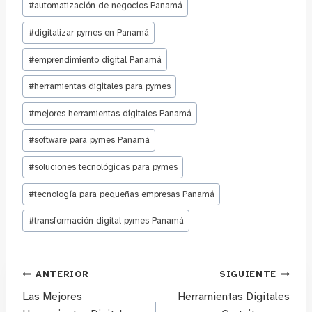
la
#
automatización de negocios Panamá
entrada:
#
digitalizar pymes en Panamá
#
emprendimiento digital Panamá
#
herramientas digitales para pymes
#
mejores herramientas digitales Panamá
#
software para pymes Panamá
#
soluciones tecnológicas para pymes
#
tecnología para pequeñas empresas Panamá
#
transformación digital pymes Panamá
Navegación
ANTERIOR
SIGUIENTE
Las Mejores
Herramientas Digitales
de