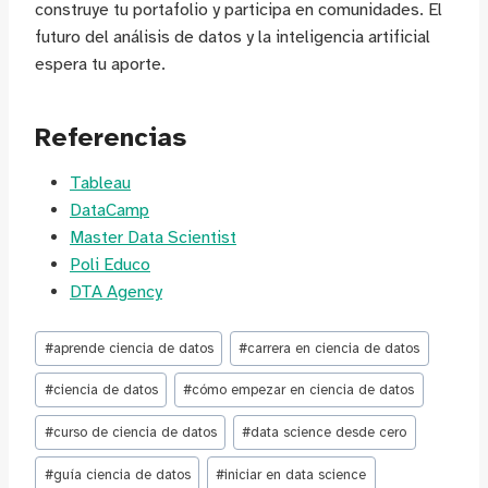
construye tu portafolio y participa en comunidades. El
futuro del análisis de datos y la inteligencia artificial
espera tu aporte.
Referencias
Tableau
DataCamp
Master Data Scientist
Poli Educo
DTA Agency
Etiquetas
#
aprende ciencia de datos
#
carrera en ciencia de datos
de
la
#
ciencia de datos
#
cómo empezar en ciencia de datos
entrada:
#
curso de ciencia de datos
#
data science desde cero
#
guía ciencia de datos
#
iniciar en data science