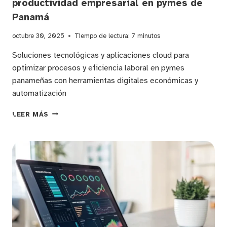
productividad empresarial en pymes de
Panamá
octubre 30, 2025
Tiempo de lectura:
7
minutos
Soluciones tecnológicas y aplicaciones cloud para
optimizar procesos y eficiencia laboral en pymes
panameñas con herramientas digitales económicas y
automatización
MEJORES
LEER MÁS
HERRAMIENTAS
DIGITALES
Y
SOFTWARE
DE
GESTIÓN
PARA
AUMENTAR
LA
PRODUCTIVIDAD
EMPRESARIAL