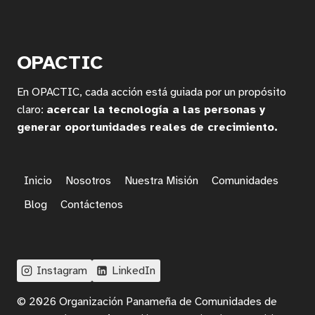
PYMES
EN
PANAMÁ:
INNOVACIÓN
OPACTIC
TECNOLÓGICA
Y
En OPACTIC, cada acción está guiada por un propósito
COMPETITIVIDAD
EMPRESARIAL
claro:
acercar la tecnología a las personas y
generar oportunidades reales de crecimiento.
Inicio
Nosotros
Nuestra Misión
Comunidades
Blog
Contáctenos
Instagram
LinkedIn
© 2026 Organización Panameña de Comunidades de